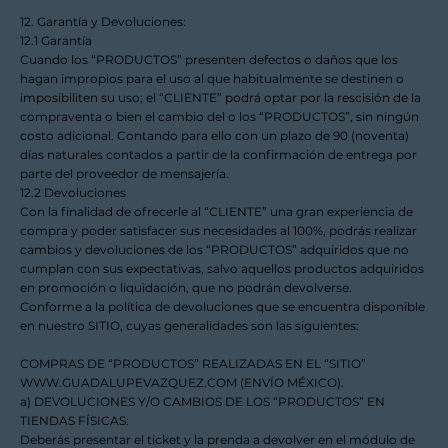
12. Garantía y Devoluciones:
12.1 Garantía
Cuando los “PRODUCTOS” presenten defectos o daños que los
hagan impropios para el uso al que habitualmente se destinen o
imposibiliten su uso; el “CLIENTE” podrá optar por la rescisión de la
compraventa o bien el cambio del o los “PRODUCTOS”, sin ningún
costo adicional. Contando para ello con un plazo de 90 (noventa)
días naturales contados a partir de la confirmación de entrega por
parte del proveedor de mensajería.
12.2 Devoluciones
Con la finalidad de ofrecerle al “CLIENTE” una gran experiencia de
compra y poder satisfacer sus necesidades al 100%, podrás realizar
cambios y devoluciones de los “PRODUCTOS” adquiridos que no
cumplan con sus expectativas, salvo aquellos productos adquiridos
en promoción o liquidación, que no podrán devolverse.
Conforme a la política de devoluciones que se encuentra disponible
en nuestro SITIO, cuyas generalidades son las siguientes:
COMPRAS DE “PRODUCTOS” REALIZADAS EN EL “SITIO”
WWW.GUADALUPEVAZQUEZ.COM
(ENVÍO MÉXICO).
a) DEVOLUCIONES Y/O CAMBIOS DE LOS “PRODUCTOS” EN
TIENDAS FÍSICAS:
Deberás presentar el ticket y la prenda a devolver en el módulo de