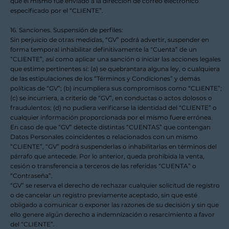
que el mismo fue enviado a la dirección de correo electrónico
especificado por el “CLIENTE”.
16. Sanciones. Suspensión de perfiles:
Sin perjuicio de otras medidas, “GV” podrá advertir, suspender en
forma temporal inhabilitar definitivamente la “Cuenta” de un
“CLIENTE”, así como aplicar una sanción o iniciar las acciones legales
que estime pertinentes si: (a) se quebrantara alguna ley, o cualquiera
de las estipulaciones de los “Términos y Condiciones” y demás
políticas de “GV”; (b) incumpliera sus compromisos como “CLIENTE”;
(c) se incurriera, a criterio de “GV”, en conductas o actos dolosos o
fraudulentos; (d) no pudiera verificarse la identidad del “CLIENTE” o
cualquier información proporcionada por el mismo fuere errónea.
En caso de que “GV” detecte distintas “CUENTAS” que contengan
Datos Personales coincidentes o relacionados con un mismo
“CLIENTE”, “GV” podrá suspenderlas o inhabilitarlas en términos del
párrafo que antecede. Por lo anterior, queda prohibida la venta,
cesión o transferencia a terceros de las referidas “CUENTA” o
“Contraseña”.
“GV” se reserva el derecho de rechazar cualquier solicitud de registro
o de cancelar un registro previamente aceptado, sin que esté
obligado a comunicar o exponer las razones de su decisión y sin que
ello genere algún derecho a indemnización o resarcimiento a favor
del “CLIENTE”.