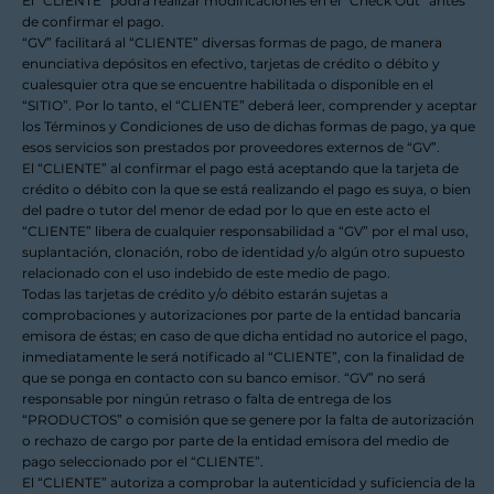
El “CLIENTE” podrá realizar modificaciones en el “Check Out” antes
de confirmar el pago.
“GV” facilitará al “CLIENTE” diversas formas de pago, de manera
enunciativa depósitos en efectivo, tarjetas de crédito o débito y
cualesquier otra que se encuentre habilitada o disponible en el
“SITIO”. Por lo tanto, el “CLIENTE” deberá leer, comprender y aceptar
los Términos y Condiciones de uso de dichas formas de pago, ya que
esos servicios son prestados por proveedores externos de “GV”.
El “CLIENTE” al confirmar el pago está aceptando que la tarjeta de
crédito o débito con la que se está realizando el pago es suya, o bien
del padre o tutor del menor de edad por lo que en este acto el
“CLIENTE” libera de cualquier responsabilidad a “GV” por el mal uso,
suplantación, clonación, robo de identidad y/o algún otro supuesto
relacionado con el uso indebido de este medio de pago.
Todas las tarjetas de crédito y/o débito estarán sujetas a
comprobaciones y autorizaciones por parte de la entidad bancaria
emisora de éstas; en caso de que dicha entidad no autorice el pago,
inmediatamente le será notificado al “CLIENTE”, con la finalidad de
que se ponga en contacto con su banco emisor. “GV” no será
responsable por ningún retraso o falta de entrega de los
“PRODUCTOS” o comisión que se genere por la falta de autorización
o rechazo de cargo por parte de la entidad emisora del medio de
pago seleccionado por el “CLIENTE”.
El “CLIENTE” autoriza a comprobar la autenticidad y suficiencia de la