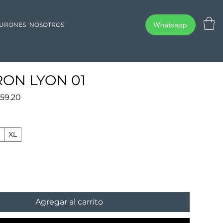
Whatsapp
TURONES
NOSOTROS
RON LYON 01
cio
Precio
59.20
de
oferta
S
XL
Agregar al carrito