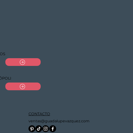
OS
ÓPOLI
CONTACTO
ventas@guadalupevazquez.com