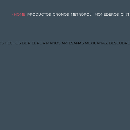
HOME
PRODUCTOS
CRONOS
METRÓPOLI
MONEDEROS
CIN
S HECHOS DE PIEL POR MANOS ARTESANAS MEXICANAS. DESCUBRE